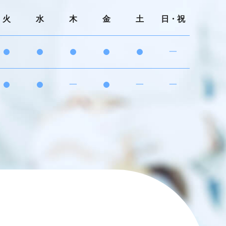
火
水
木
金
土
日・祝
·
·
·
·
·
一
·
·
一
·
一
一